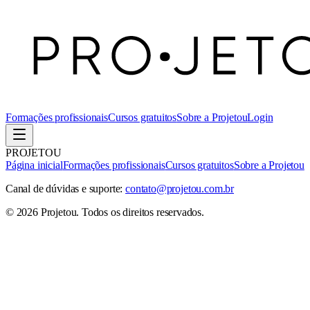
Formações profissionais
Cursos gratuitos
Sobre a Projetou
Login
PROJETOU
Página inicial
Formações profissionais
Cursos gratuitos
Sobre a Projetou
Canal de dúvidas e suporte:
contato@projetou.com.br
©
2026
Projetou
. Todos os direitos reservados.